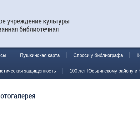
е учреждение культуры
ванная библиотечная
рсы
Пушкинская карта
Спроси у библиографа
К
истическая защищенность
100 лет Юсьвинскому району и 
отогалерея