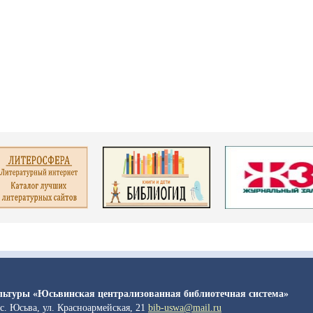
льтуры «Юсьвинская централизованная библиотечная система»
с. Юсьва, ул. Красноармейская, 21
bib-uswa@mail.ru