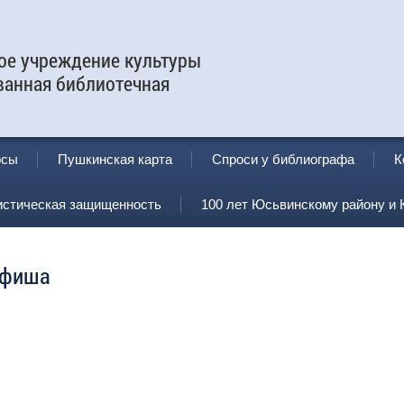
е учреждение культуры
ванная библиотечная
рсы
Пушкинская карта
Спроси у библиографа
К
истическая защищенность
100 лет Юсьвинскому району и 
фиша