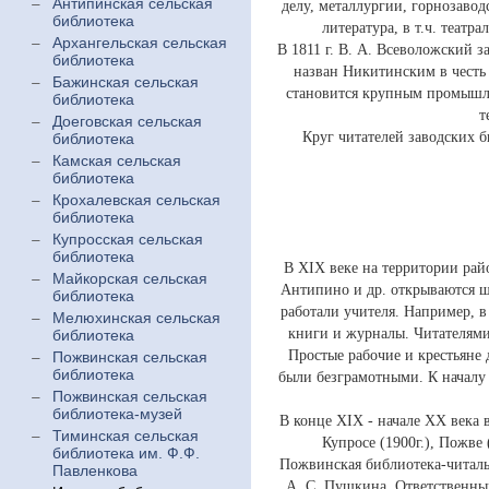
Антипинская сельская
делу, металлургии, горнозавод
библиотека
литература, в т.ч. теат
Архангельская сельская
В 1811 г. В. А. Всеволожский 
библиотека
назван Никитинским в честь
Бажинская сельская
становится крупным промышле
библиотека
т
Доеговская сельская
Круг читателей заводских б
библиотека
Камская сельская
библиотека
Крохалевская сельская
библиотека
Купросская сельская
библиотека
В XIX веке на территории рай
Майкорская сельская
Антипино и др. открываются ш
библиотека
работали учителя. Например, 
Мелюхинская сельская
книги и журналы. Читателями
библиотека
Простые рабочие и крестьяне 
Пожвинская сельская
библиотека
были безграмотными. К началу
Пожвинская сельская
библиотека-музей
В конце XIX - начале XX века 
Тиминская сельская
Купросе (1900г.), Пожве (
библиотека им. Ф.Ф.
Пожвинская библиотека-читальн
Павленкова
А. С. Пушкина. Ответственны