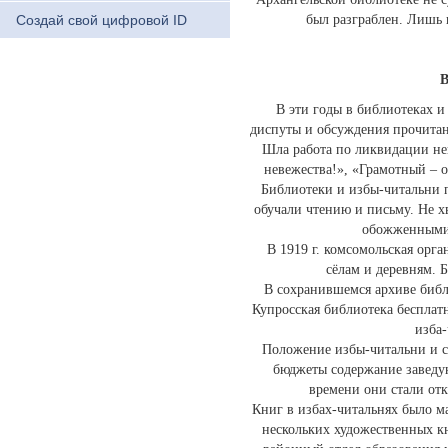
Создай свой цифровой ID
был разграблен. Лишь 
В
В эти годы в библиотеках 
диспуты и обсуждения прочитан
Шла работа по ликвидации не
невежества!», «Грамотный – о
Библиотеки и избы-читальни 
обучали чтению и письму. Не х
обожженными п
В 1919 г. комсомольская орг
сёлам и деревням. 
В сохранившемся архиве библи
Купросская библиотека бесплат
изба-
Положение избы-читальни и са
бюджеты содержание заведую
времени они стали отк
Книг в избах-читальнях было м
нескольких художественных кн