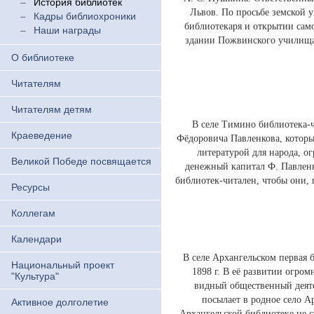
История библиотек
Львов. По просьбе земской у
Кадры библиохроники
библиотекаря и открытии само
Наши награды
здании Пожвинского училища.
О библиотеке
Читателям
Читателям детям
В селе Тимино библиотека-ч
Краеведение
Фёдоровича Павленкова, котор
литературой для народа, 
Великой Победе посвящается
денежный капитал Ф. Павленк
библиотек-читален, чтобы они, 
Ресурсы
Коллегам
Календари
В селе Архангельском первая б
Национальный проект
1898 г. В её развитии огро
"Культура"
видный общественный деяте
посылает в родное село А
Активное долголетие
Архангельской библиотеке не с