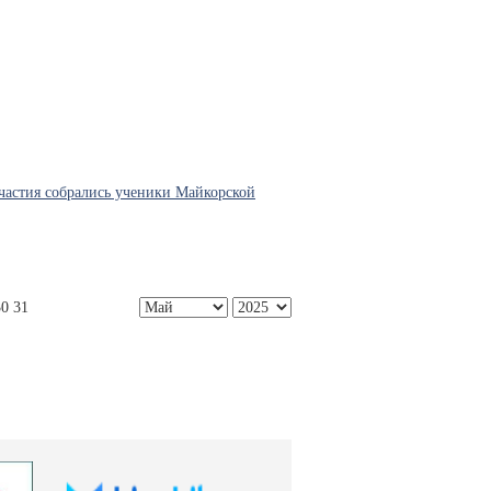
частия собрались ученики Майкорской
30
31