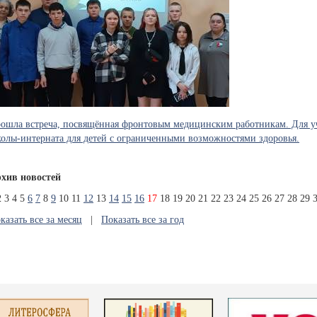
ошла встреча, посвящённая фронтовым медицинским работникам. Для у
олы-интерната для детей с ограниченными возможностями здоровья.
хив новостей
2
3
4
5
6
7
8
9
10
11
12
13
14
15
16
17
18
19
20
21
22
23
24
25
26
27
28
29
казать все за месяц
|
Показать все за год