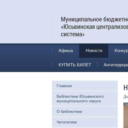
Муниципальное бюджетно
«Юсьвинская централизо
система»
Афиша
Новости
Конку
КУПИТЬ БИЛЕТ
Антитеррор
Н
Главная
Библиотеки Юсьвинского
До
муниципального округа
О библиотеке
Читателям