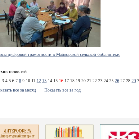
рсы цифровой грамотности в Майкорской сельской библиотеке.
хив новостей
2
3
4
5
6
7
8
9
10
11
12
13
14
15
16
17
18
19
20
21
22
23
24
25
26
27
28
29
казать все за месяц
|
Показать все за год