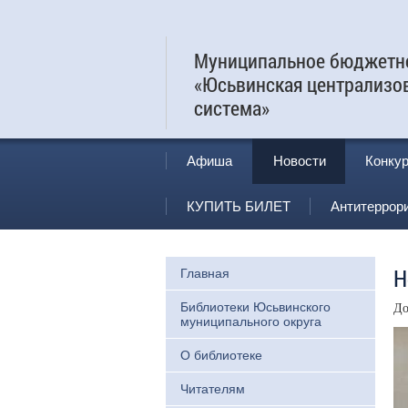
Муниципальное бюджетно
«Юсьвинская централизо
система»
Афиша
Новости
Конку
КУПИТЬ БИЛЕТ
Антитеррор
Н
Главная
Библиотеки Юсьвинского
До
муниципального округа
О библиотеке
Читателям