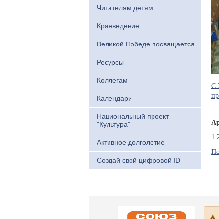
Читателям детям
Краеведение
Великой Победе посвящается
Ресурсы
Коллегам
С 
пр
Календари
Национальный проект
Ар
"Культура"
1
Активное долголетие
По
Создай свой цифровой ID