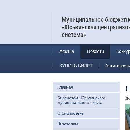
Муниципальное бюджетно
«Юсьвинская централизо
система»
Афиша
Новости
Конку
КУПИТЬ БИЛЕТ
Антитеррор
Н
Главная
Библиотеки Юсьвинского
До
муниципального округа
О библиотеке
Читателям