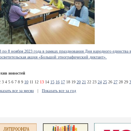
3 по 8 ноября 2023 года в рамках празднования Дня народного единства
осветительская акция «Большой этнографический диктант».
хив новостей
2
3
4
5
6
7
8
9
10
11
12
13
14
15
16
17
18
19
20
21
22
23
24
25
26
27
28
29
казать все за месяц
|
Показать все за год