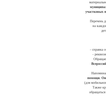
материальн
муниципа
участковых по
Перечень 
на каждо
де
- справка 
- реквиз
Обращае
Всероссий
Напомина
помощи. Она
(для мобильног
Также кр
обращаться